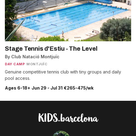
Stage Tennis d'Estiu - The Level
By Club Natació Montjuïc
DAY CAMP
·
MONTJUÏC
Genuine competitive tennis club with tiny groups and daily
pool access.
Ages 6-18+
·
Jun 29 - Jul 31
·
€265-475/wk