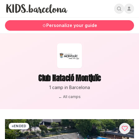
Personalize your guide
Club Natació Montjuïc
1
camp
in Barcelona
← All camps
ENDED